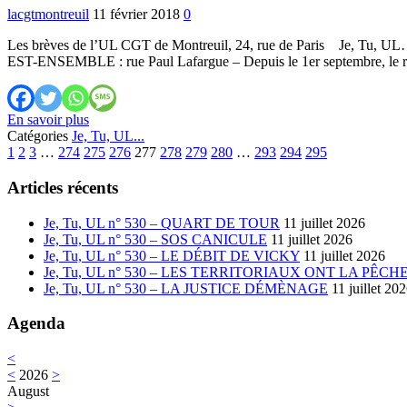
2011
lacgtmontreuil
11 février 2018
0
N°
75
Les brèves de l’UL CGT de Montreuil, 24, rue de Paris Je, Tu, U
EST-ENSEMBLE : rue Paul Lafargue – Depuis le 1er septembre, le r
Je,
En savoir plus
Tu,
Catégories
Je, Tu, UL...
Previous
UL…
Next
1
2
3
…
274
275
276
277
278
279
280
…
293
294
295
Début
Septembre
Articles récents
2011
N°
Je, Tu, UL n° 530 – QUART DE TOUR
11 juillet 2026
74
Je, Tu, UL n° 530 – SOS CANICULE
11 juillet 2026
Je, Tu, UL n° 530 – LE DÉBIT DE VICKY
11 juillet 2026
Je, Tu, UL n° 530 – LES TERRITORIAUX ONT LA PÊCH
Je, Tu, UL n° 530 – LA JUSTICE DÉMÈNAGE
11 juillet 20
Agenda
<
<
2026
>
August