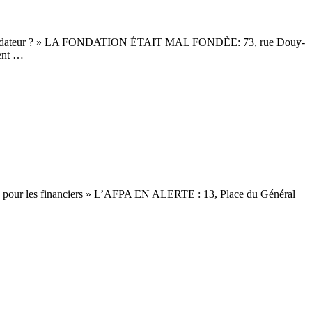
le liquidateur ? » LA FONDATION ÉTAIT MAL FONDÈE: 73, rue Douy-
ient …
é pour les financiers » L’AFPA EN ALERTE : 13, Place du Général