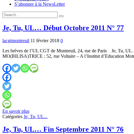
S’abonner à la NewsLetter
Expand
Search
Search
Form
Je, Tu, UL… Début Octobre 2011 N° 77
lacgtmontreuil
11 février 2018
0
Les brèves de l’UL CGT de Montreuil, 24, rue de Paris Je, Tu, UL…
MO(BILISA)TRICE : 52, rue Voltaire – A l’Institut d’Education Mot
Je,
En savoir plus
Tu,
Catégories
Je, Tu, UL...
UL…
Début
Je, Tu, UL… Fin Septembre 2011 N° 76
Octobre