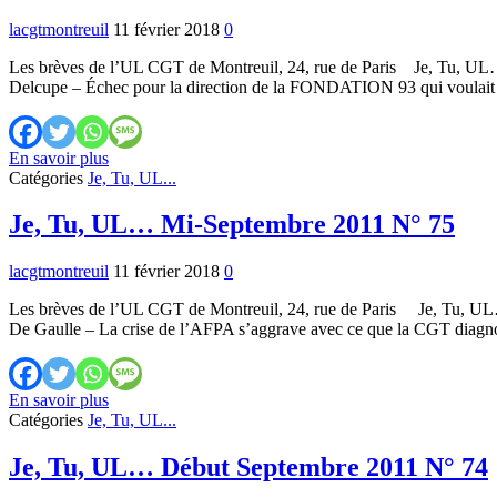
2011
lacgtmontreuil
11 février 2018
0
N°
77
Les brèves de l’UL CGT de Montreuil, 24, rue de Paris Je, Tu, 
Delcupe – Échec pour la direction de la FONDATION 93 qui voulait
Je,
En savoir plus
Tu,
Catégories
Je, Tu, UL...
UL…
Fin
Je, Tu, UL… Mi-Septembre 2011 N° 75
Septembre
2011
lacgtmontreuil
11 février 2018
0
N°
76
Les brèves de l’UL CGT de Montreuil, 24, rue de Paris Je, Tu, UL…
De Gaulle – La crise de l’AFPA s’aggrave avec ce que la CGT diagno
Je,
En savoir plus
Tu,
Catégories
Je, Tu, UL...
UL…
Mi-
Je, Tu, UL… Début Septembre 2011 N° 74
Septembre