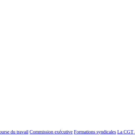
urse du travail
Commission exécutive
Formations syndicales
La CGT à