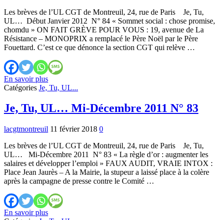
85
Les brèves de l’UL CGT de Montreuil, 24, rue de Paris Je, Tu,
UL… Début Janvier 2012 N° 84 « Sommet social : chose promise,
chomdu » ON FAIT GRÈVE POUR VOUS : 19, avenue de La
Résistance – MONOPRIX a remplacé le Père Noël par le Père
Fouettard. C’est ce que dénonce la section CGT qui relève …
Je,
En savoir plus
Tu,
Catégories
Je, Tu, UL...
UL…
Début
Je, Tu, UL… Mi-Décembre 2011 N° 83
Janvier
2012
lacgtmontreuil
11 février 2018
0
N°
84
Les brèves de l’UL CGT de Montreuil, 24, rue de Paris Je, Tu,
UL… Mi-Décembre 2011 N° 83 « La règle d’or : augmenter les
salaires et développer l’emploi » FAUX AUDIT, VRAIE INTOX :
Place Jean Jaurès – A la Mairie, la stupeur a laissé place à la colère
après la campagne de presse contre le Comité …
Je,
En savoir plus