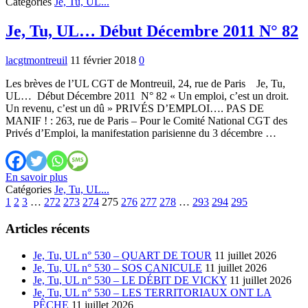
Tu,
Catégories
Je, Tu, UL...
UL…
Mi-
Je, Tu, UL… Début Décembre 2011 N° 82
Décembre
2011
lacgtmontreuil
11 février 2018
0
N°
83
Les brèves de l’UL CGT de Montreuil, 24, rue de Paris Je, Tu,
UL… Début Décembre 2011 N° 82 « Un emploi, c’est un droit.
Un revenu, c’est un dû » PRIVÉS D’EMPLOI…. PAS DE
MANIF ! : 263, rue de Paris – Pour le Comité National CGT des
Privés d’Emploi, la manifestation parisienne du 3 décembre …
Je,
En savoir plus
Tu,
Catégories
Je, Tu, UL...
Previous
UL…
Next
1
2
3
…
272
273
274
275
276
277
278
…
293
294
295
Début
Décembre
Articles récents
2011
N°
Je, Tu, UL n° 530 – QUART DE TOUR
11 juillet 2026
82
Je, Tu, UL n° 530 – SOS CANICULE
11 juillet 2026
Je, Tu, UL n° 530 – LE DÉBIT DE VICKY
11 juillet 2026
Je, Tu, UL n° 530 – LES TERRITORIAUX ONT LA
PÊCHE
11 juillet 2026