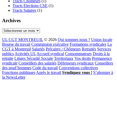
Tracts Chômeurs
(1)
Tracts Elections CSE
(1)
Tracts Salaires
(1)
Archives
Archives
UL CGT MONTREUIL
© 2026
Qui sommes nous ?
Union locale
Bourse du travail
Commission exécutive
Formations syndicales
La
CGT à Montreuil
Salariés
Précaires / Chômeurs
Retraités
Services
publics
Activités UL
Accueil syndical
Consommateurs
Droits à la
retraite
Litiges Sécurité Sociale
Territoriaux
Vos droits
Permanence
syndicale
Conseillers des salariés
Défenseurs syndicaux
Conseillers
des prud’hommes
Code du travail
Conventions collectives
Fonctions publiques
Après le travail
Syndiquez vous !
S’abonner à
la NewsLetter