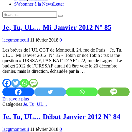
S’abonner à la NewsLetter
Expand
Search
Search
Form
Je, Tu, UL… Mi-Janvier 2012 N° 85
lacgtmontreuil
11 février 2018
0
Les brèves de l’UL CGT de Montreuil, 24, rue de Paris Je, Tu,
UL… Mi-Janvier 2012 N° 85 « Tobin or not Tobin : tax is the
question » URSSAF, PAS BAT’ D’AF’ : 22, rue de Lagny – Le
budget 2012 de l’URSSAF aurait dû être voté le 20 décembre
dernier, mais la direction, échaudée par la …
Je,
En savoir plus
Tu,
Catégories
Je, Tu, UL...
UL…
Mi-
Je, Tu, UL… Début Janvier 2012 N° 84
Janvier
2012
lacgtmontreuil
11 février 2018
0
N°