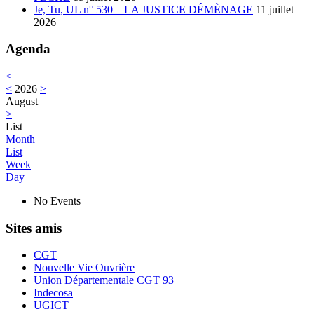
Je, Tu, UL n° 530 – LA JUSTICE DÉMÈNAGE
11 juillet
2026
Agenda
<
<
2026
>
August
>
List
Month
List
Week
Day
No Events
Sites amis
CGT
Nouvelle Vie Ouvrière
Union Départementale CGT 93
Indecosa
UGICT