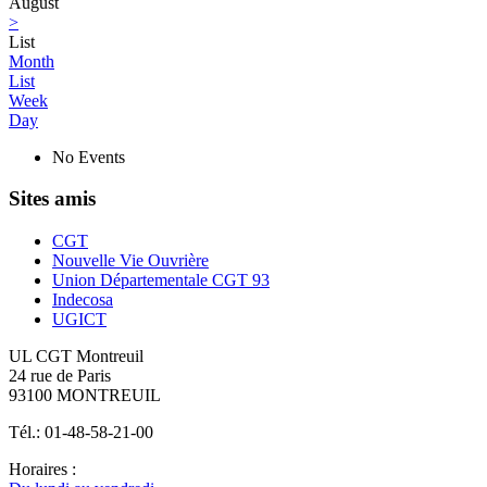
August
>
List
Month
List
Week
Day
No Events
Sites amis
CGT
Nouvelle Vie Ouvrière
Union Départementale CGT 93
Indecosa
UGICT
UL CGT Montreuil
24 rue de Paris
93100 MONTREUIL
Tél.: 01-48-58-21-00
Horaires :