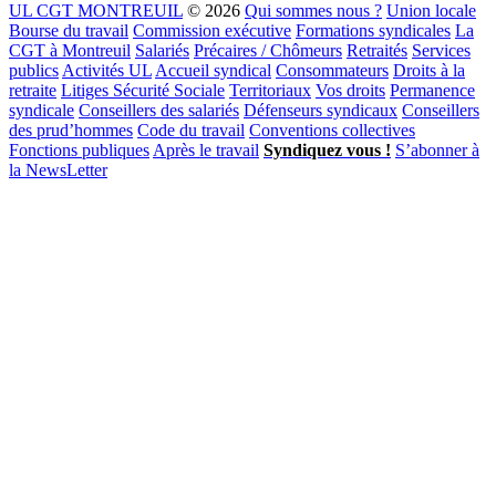
UL CGT MONTREUIL
© 2026
Qui sommes nous ?
Union locale
Bourse du travail
Commission exécutive
Formations syndicales
La
CGT à Montreuil
Salariés
Précaires / Chômeurs
Retraités
Services
publics
Activités UL
Accueil syndical
Consommateurs
Droits à la
retraite
Litiges Sécurité Sociale
Territoriaux
Vos droits
Permanence
syndicale
Conseillers des salariés
Défenseurs syndicaux
Conseillers
des prud’hommes
Code du travail
Conventions collectives
Fonctions publiques
Après le travail
Syndiquez vous !
S’abonner à
la NewsLetter