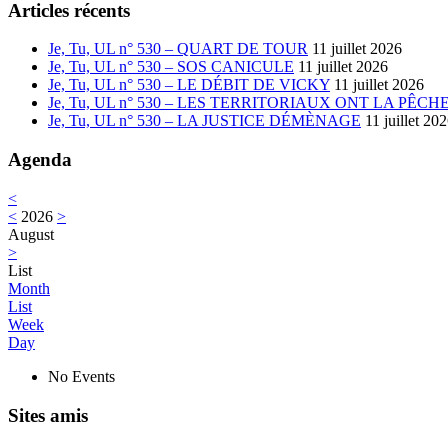
générale
Articles récents
–
Mardi
Je, Tu, UL n° 530 – QUART DE TOUR
11 juillet 2026
19
Je, Tu, UL n° 530 – SOS CANICULE
11 juillet 2026
mars
Je, Tu, UL n° 530 – LE DÉBIT DE VICKY
11 juillet 2026
Je, Tu, UL n° 530 – LES TERRITORIAUX ONT LA PÊCH
Je, Tu, UL n° 530 – LA JUSTICE DÉMÈNAGE
11 juillet 20
Agenda
<
<
2026
>
August
>
List
Month
List
Week
Day
No Events
Sites amis