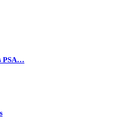
rs PSA…
s