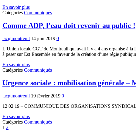
Communiqué
En savoir plus
de
Catégories
Communiqués
presse
des
Comme ADP, l’eau doit revenir au public !
Services
publics
lacgtmontreuil
14 juin 2019
0
L’Union locale CGT de Montreuil qui avait il y a 4 ans organisé à la P
à peser sur Est-Ensemble en faveur de la création d’une régie publiq
Comme
En savoir plus
ADP,
Catégories
Communiqués
l’eau
doit
Urgence sociale : mobilisation générale –
revenir
au
lacgtmontreuil
19 février 2019
0
public
!
12 02 19 – COMMUNIQUE DES ORGANISATIONS SYNDICAL
Urgence
En savoir plus
sociale
Catégories
Communiqués
Next
:
1
2
mobilisation