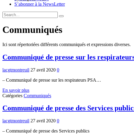
S’abonner à la NewsLetter
Expand
Search
Search
Form
Communiqués
Ici sont répertoriées différents communiqués et expressions diverses.
Communiqué de presse sur les respirateu
lacgtmontreuil
27 avril 2020
0
– Communiqué de presse sur les respirateurs PSA…
Communiqué
En savoir plus
de
Catégories
Communiqués
presse
sur
Communiqué de presse des Services public
les
respirateurs
lacgtmontreuil
27 avril 2020
0
PSA…
– Communiqué de presse des Services publics