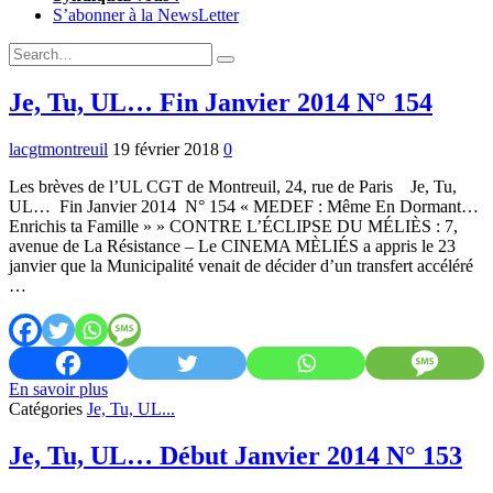
S’abonner à la NewsLetter
Expand
Search
Search
Form
Je, Tu, UL… Fin Janvier 2014 N° 154
lacgtmontreuil
19 février 2018
0
Les brèves de l’UL CGT de Montreuil, 24, rue de Paris Je, Tu,
UL… Fin Janvier 2014 N° 154 « MEDEF : Même En Dormant…
Enrichis ta Famille » » CONTRE L’ÉCLIPSE DU MÉLIÈS : 7,
avenue de La Résistance – Le CINEMA MÈLIÉS a appris le 23
janvier que la Municipalité venait de décider d’un transfert accéléré
…
Je,
En savoir plus
Tu,
Catégories
Je, Tu, UL...
UL…
Fin
Je, Tu, UL… Début Janvier 2014 N° 153
Janvier
2014