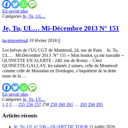
Je,
En savoir plus
Tu,
Catégories
Je, Tu, UL...
UL…
Noël
Je, Tu, UL… Mi-Décembre 2013 N° 151
2013
N°
lacgtmontreuil
19 février 2018
0
152
Les brèves de l’UL CGT de Montreuil, 24, rue de Paris Je, Tu,
UL… Mi-Décembre 2013 N° 151 « Mon boulot, ça me travaille »
QUINETTE EN ALERTE : 240, rue de Rosny – Chez
QUINETTE-GALLAY, les salariés 2 usines, celle de Montreuil
comme celle de Mussidan en Dordogne, s’inquiètent de la dette
issue de la …
Je,
En savoir plus
Tu,
Catégories
Je, Tu, UL...
Previous
UL…
Next
1
2
3
…
255
256
257
258
259
260
261
…
293
294
295
Mi-
Décembre
Articles récents
2013
N°
Je, Tu, UL n° 530 – QUART DE TOUR
11 juillet 2026