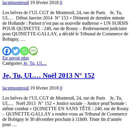
lacgtmontreuil
19 février 2018
0
N°
154
Les brèves de l’UL CGT de Montreuil, 24, rue de Paris Je, Tu,
UL… Début Janvier 2014 N° 153 « Démenti de dernière minute
de Hollande : Parisot n’est pas sa nouvelle maîtresse » UN SURSIS
POUR QUINETTE : 240, rue de Rosny – Redressement judiciaire
pour QUINETTE-GALLAY, a décidé le Tribunal de Commerce de
Bobigny, …
Je,
En savoir plus
Tu,
Catégories
Je, Tu, UL...
UL…
Début
Je, Tu, UL… Noël 2013 N° 152
Janvier
2014
lacgtmontreuil
19 février 2018
0
N°
153
Les brèves de l’UL CGT de Montreuil, 24, rue de Paris Je, Tu,
UL… Noël 2013 N° 152 « Justice sociale – Justice prud’homale :
même combat » QUINETTE EN SANS TÊTE : 240, rue de Rosny
– QUINETTE-GALLAY a rendez-vous au Tribunal de Commerce
de Bobigny le 30 décembre prochain à 11h00. Triste fin d’année
pour …