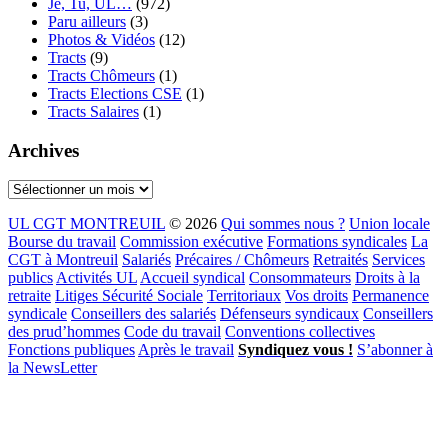
Je, Tu, UL…
(972)
Paru ailleurs
(3)
Photos & Vidéos
(12)
Tracts
(9)
Tracts Chômeurs
(1)
Tracts Elections CSE
(1)
Tracts Salaires
(1)
Archives
Archives
UL CGT MONTREUIL
© 2026
Qui sommes nous ?
Union locale
Bourse du travail
Commission exécutive
Formations syndicales
La
CGT à Montreuil
Salariés
Précaires / Chômeurs
Retraités
Services
publics
Activités UL
Accueil syndical
Consommateurs
Droits à la
retraite
Litiges Sécurité Sociale
Territoriaux
Vos droits
Permanence
syndicale
Conseillers des salariés
Défenseurs syndicaux
Conseillers
des prud’hommes
Code du travail
Conventions collectives
Fonctions publiques
Après le travail
Syndiquez vous !
S’abonner à
la NewsLetter