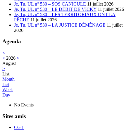
151
Je, Tu, UL n° 530 – SOS CANICULE
11 juillet 2026
Je, Tu, UL n° 530 – LE DÉBIT DE VICKY
11 juillet 2026
Je, Tu, UL n° 530 – LES TERRITORIAUX ONT LA
PÊCHE
11 juillet 2026
Je, Tu, UL n° 530 – LA JUSTICE DÉMÈNAGE
11 juillet
2026
Agenda
<
<
2026
>
August
>
List
Month
List
Week
Day
No Events
Sites amis
CGT