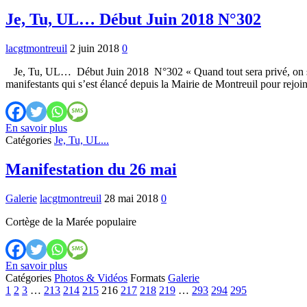
contre
la
Je, Tu, UL… Début Juin 2018 N°302
venue
du
lacgtmontreuil
2 juin 2018
0
criminel
de
Je, Tu, UL… Début Juin 2018 N°302 « Quand tout sera privé, on
guerre
manifestants qui s’est élancé depuis la Mairie de Montreuil pour rejo
Netanyahou
Je,
En savoir plus
Tu,
Catégories
Je, Tu, UL...
UL…
Début
Manifestation du 26 mai
Juin
2018
Galerie
lacgtmontreuil
28 mai 2018
0
N°302
Cortège de la Marée populaire
Manifestation
En savoir plus
du
Catégories
Photos & Vidéos
Formats
Galerie
Previous
26
Next
1
2
3
…
213
214
215
216
217
218
219
…
293
294
295
mai