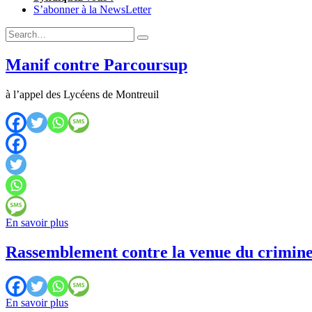
S’abonner à la NewsLetter
Expand
Search
Search
Form
Manif contre Parcoursup
à l’appel des Lycéens de Montreuil
Manif
En savoir plus
contre
Parcoursup
Rassemblement contre la venue du crimin
Rassemblement
En savoir plus