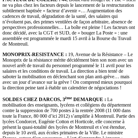
ne va plus chez les facteurs depuis le lancement de la restructuration
subtilement baptisée « facteur d’avenir »… Augmentation des
cadences de travail, dégradation de la santé, des salaires qui
n’évoluent pas, des primes ventilées de façon arbitraire, absence de
perspectives professionnelles… La boîte est pleine ! Les facteurs ont
donc décidé, avec la CGT et SUD, de « bouger La Poste » : une
assemblée est programmée le mardi 15 avril à la Bourse du Travail
de Montreuil.
MONOPRIX-RESISTANCE :
19, Avenue de la Résistance – Le
Monoprix de la résistance mérite décidément bien son nom avec un
nouvel arrêt de travail du personnel programmé le 11 avril pour les
salaires et les conditions de travail. La direction a bien tenté de
saboter la mobilisation en déclenchant son plan anti-grève… mais
avec un jour d’avance sur la grève ! On comprend mieux pourquoi
la direction peine tant à établir un calendrier de négociations !
ème
SOLDES CHEZ DARCOS, 3
DEMARQUE :
La
mobilisation des enseignants, lycéens et collégiens du département
contre la suppression de 700 postes à la rentrée 2008 (11 000 dans
toute la France, 80 000 d’ici 2012) s’amplifie à Montreuil. Partie des
lycées Condorcet, Eugénie Cotton et Horticole, elle concerne à
présent la quasi-totalité des lycées de Montreuil et s’est étendue,
depuis le 10 avril, aux écoles primaires de la Ville. Le ministre