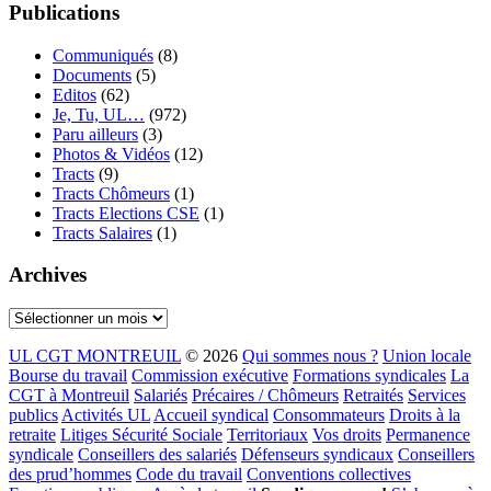
Publications
Communiqués
(8)
Documents
(5)
Editos
(62)
Je, Tu, UL…
(972)
Paru ailleurs
(3)
Photos & Vidéos
(12)
Tracts
(9)
Tracts Chômeurs
(1)
Tracts Elections CSE
(1)
Tracts Salaires
(1)
Archives
Archives
UL CGT MONTREUIL
© 2026
Qui sommes nous ?
Union locale
Bourse du travail
Commission exécutive
Formations syndicales
La
CGT à Montreuil
Salariés
Précaires / Chômeurs
Retraités
Services
publics
Activités UL
Accueil syndical
Consommateurs
Droits à la
retraite
Litiges Sécurité Sociale
Territoriaux
Vos droits
Permanence
syndicale
Conseillers des salariés
Défenseurs syndicaux
Conseillers
des prud’hommes
Code du travail
Conventions collectives