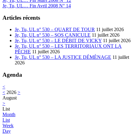
Je, Tu, UL… Fin Mars 2008 N° 12
Next:
Je, Tu, UL… Fin Avril 2008 N° 14
Articles récents
Je, Tu, UL n° 530 – QUART DE TOUR
11 juillet 2026
Je, Tu, UL n° 530 – SOS CANICULE
11 juillet 2026
Je, Tu, UL n° 530 – LE DÉBIT DE VICKY
11 juillet 2026
Je, Tu, UL n° 530 – LES TERRITORIAUX ONT LA
PÊCHE
11 juillet 2026
Je, Tu, UL n° 530 – LA JUSTICE DÉMÈNAGE
11 juillet
2026
Agenda
<
<
2026
>
August
>
List
Month
List
Week
Day