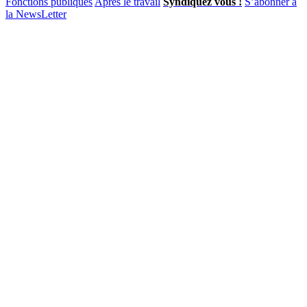
Fonctions publiques
Après le travail
Syndiquez vous !
S’abonner à
la NewsLetter