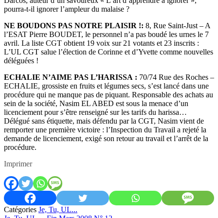
Darcos, auteur d’un savoureux « L’art d’apprendre à ignorer »,
pourra-t-il ignorer l’ampleur du malaise ?
NE BOUDONS PAS NOTRE PLAISIR !:
8, Rue Saint-Just – A
l’ESAT Pierre BOUDET, le personnel n’a pas boudé les urnes le 7
avril. La liste CGT obtient 19 voix sur 21 votants et 23 inscrits :
L’UL CGT salue l’élection de Corinne et d’Yvette comme nouvelles
déléguées !
ECHALIE N’AIME PAS L’HARISSA :
70/74 Rue des Roches –
ECHALIE, grossiste en fruits et légumes secs, s’est lancé dans une
procédure qui ne manque pas de piquant. Responsable des achats au
sein de la société, Nasim EL ABED est sous la menace d’un
licenciement pour s’être renseigné sur les tarifs du harissa…
Délégué sans étiquette, mais défendu par la CGT, Nasim vient de
remporter une première victoire : l’Inspection du Travail a rejeté la
demande de licenciement, exigé son retour au travail et l’arrêt de la
procédure.
Imprimer
Catégories
Je, Tu, UL...
Previous: