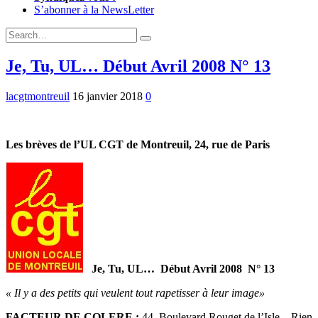
S’abonner à la NewsLetter
Expand
Search
Search
Form
Je, Tu, UL… Début Avril 2008 N° 13
lacgtmontreuil
16 janvier 2018
0
Les brèves de l’UL CGT de Montreuil, 24, rue de Paris
Je, Tu, UL…
Début Avril 2008
N° 13
« Il y a des petits qui veulent tout rapetisser à leur image»
FACTEUR DE COLERE :
44, Boulevard Rouget de l’Isle – Rien