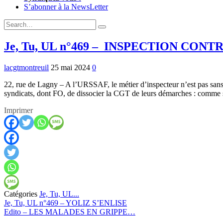
S’abonner à la NewsLetter
Expand
Search
Search
Form
Je, Tu, UL n°469 – INSPECTION CONT
lacgtmontreuil
25 mai 2024
0
22, rue de Lagny – A l’URSSAF, le métier d’inspecteur n’est pas sans r
syndicats, dont FO, de dissocier la CGT de leurs démarches : comme si
Imprimer
Catégories
Je, Tu, UL...
Previous:
Je, Tu, UL n°469 – YOLIZ S’ENLISE
Next:
Edito – LES MALADES EN GRIPPE…