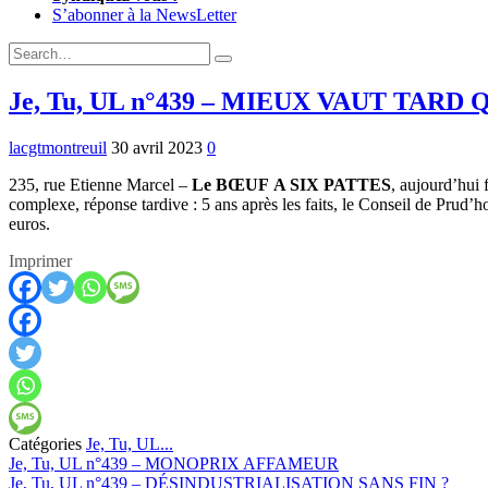
S’abonner à la NewsLetter
Expand
Search
Search
Form
Je, Tu, UL n°439 – MIEUX VAUT TARD
lacgtmontreuil
30 avril 2023
0
235, rue Etienne Marcel –
Le BŒUF A SIX PATTES
, aujourd’hui
complexe, réponse tardive : 5 ans après les faits, le Conseil de Prud’
euros.
Imprimer
Catégories
Je, Tu, UL...
Previous:
Je, Tu, UL n°439 – MONOPRIX AFFAMEUR
Next:
Je, Tu, UL n°439 – DÉSINDUSTRIALISATION SANS FIN ?