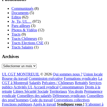
Communiqués
(8)
Documents
(5)
Editos
(62)
Je, Tu, UL…
(972)
Paru ailleurs
(3)
Photos & Vidéos
(12)
Tracts
(9)
Tracts Chômeurs
(1)
Tracts Elections CSE
(1)
Tracts Salaires
(1)
Archives
Archives
UL CGT MONTREUIL
© 2026
Qui sommes nous ?
Union locale
Bourse du travail
Commission exécutive
Formations syndicales
La
CGT à Montreuil
Salariés
Précaires / Chômeurs
Retraités
Services
publics
Activités UL
Accueil syndical
Consommateurs
Droits à la
retraite
Litiges Sécurité Sociale
Territoriaux
Vos droits
Permanence
syndicale
Conseillers des salariés
Défenseurs syndicaux
Conseillers
des prud’hommes
Code du travail
Conventions collectives
Fonctions publiques
Après le travail
Syndiquez vous !
S’abonner à