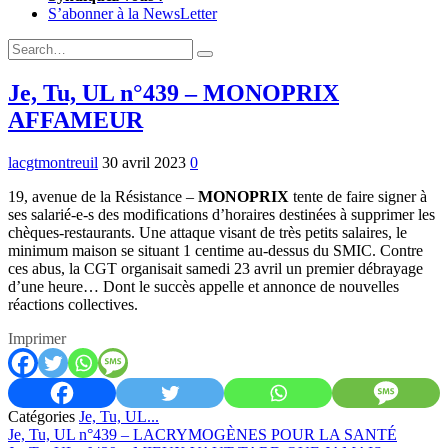
S’abonner à la NewsLetter
Expand
Search
Search
Form
Je, Tu, UL n°439 – MONOPRIX
AFFAMEUR
lacgtmontreuil
30 avril 2023
0
19, avenue de la Résistance –
MONOPRIX
tente de faire signer à
ses salarié-e-s des modifications d’horaires destinées à supprimer les
chèques-restaurants. Une attaque visant de très petits salaires, le
minimum maison se situant 1 centime au-dessus du SMIC. Contre
ces abus, la CGT organisait samedi 23 avril un premier débrayage
d’une heure… Dont le succès appelle et annonce de nouvelles
réactions collectives.
Imprimer
Catégories
Je, Tu, UL...
Previous:
Je, Tu, UL n°439 – LACRYMOGÈNES POUR LA SANTÉ