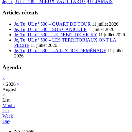
Next:
Je, Tu, UL n°439 – MIEUX VAUT TARD QUE JAMAIS
Articles récents
Je, Tu, UL n° 530 – QUART DE TOUR
11 juillet 2026
Je, Tu, UL n° 530 – SOS CANICULE
11 juillet 2026
Je, Tu, UL n° 530 – LE DÉBIT DE VICKY
11 juillet 2026
Je, Tu, UL n° 530 – LES TERRITORIAUX ONT LA
PÊCHE
11 juillet 2026
Je, Tu, UL n° 530 – LA JUSTICE DÉMÈNAGE
11 juillet
2026
Agenda
<
<
2026
>
August
>
List
Month
List
Week
Day
No Events