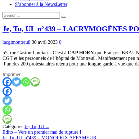
S’abonner à la NewsLetter
Expand
Search
Search
Form
Je, Tu, UL n°439 – LACRYMOGÈNES P
lacgtmontreuil
30 avril 2023
0
55, rue Gaston Lauriau – C’est à
CAP HORN
que François BRAUN, sin
CGT et les personnels de l’hôpital de Montreuil. Manifestement peu mé
l’un des 200 protestataires retenu pour une longue garde à vue que rien
Imprimer
Catégories
Je, Tu, UL...
Previous:
Edito – Vers un premier mai de rupture !
Next:
Je, Tu, UL n°439 – MONOPRIX AFFAMEUR