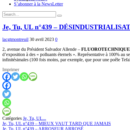
S’abonner à la NewsLetter
Expand
Search
Search
Form
Je, Tu, UL n°439 – DÉSINDUSTRIALISA
lacgtmontreuil
30 avril 2023
0
2, avenue du Président Salvador Allende –
FLUOROTECHNIQUE
d’exposition à des « polluants éternels ». Représentative à 100% a
infinitésimales (100 fois moins, par exemple, que pour une poêle Tefa
Imprimer
Catégories
Je, Tu, UL...
Previous:
Je, Tu, UL n°439 – MIEUX VAUT TARD QUE JAMAIS
Next:
Je, Tu, UL n°439 – ARROSEUR ARROSÉ