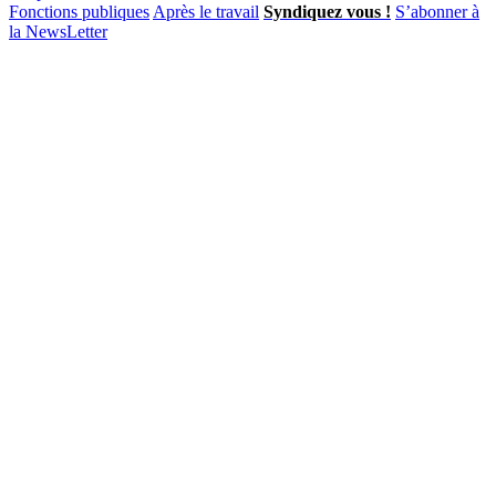
Fonctions publiques
Après le travail
Syndiquez vous !
S’abonner à
la NewsLetter