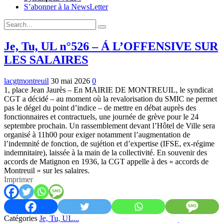
S’abonner à la NewsLetter
Expand
Search
Search
Form
Je, Tu, UL n°526 – Á L’OFFENSIVE SUR
LES SALAIRES
lacgtmontreuil
30 mai 2026
0
1, place Jean Jaurès – En MAIRIE DE MONTREUIL, le syndicat
CGT a décidé – au moment où la revalorisation du SMIC ne permet
pas le dégel du point d’indice – de mettre en débat auprès des
fonctionnaires et contractuels, une journée de grève pour le 24
septembre prochain. Un rassemblement devant l’Hôtel de Ville sera
organisé à 11h00 pour exiger notamment l’augmentation de
l’indemnité de fonction, de sujétion et d’expertise (IFSE, ex-régime
indemnitaire), laissée à la main de la collectivité. En souvenir des
accords de Matignon en 1936, la CGT appelle à des « accords de
Montreuil » sur les salaires.
Imprimer
Catégories
Je, Tu, UL...