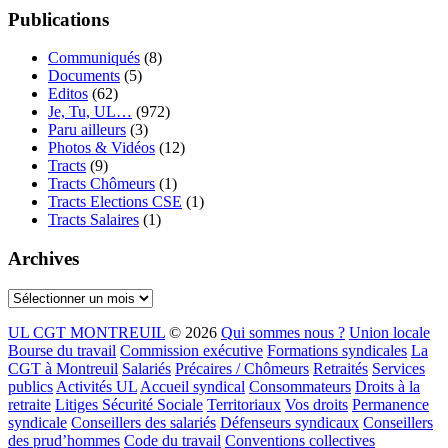
Publications
Communiqués
(8)
Documents
(5)
Editos
(62)
Je, Tu, UL…
(972)
Paru ailleurs
(3)
Photos & Vidéos
(12)
Tracts
(9)
Tracts Chômeurs
(1)
Tracts Elections CSE
(1)
Tracts Salaires
(1)
Archives
Archives
UL CGT MONTREUIL
© 2026
Qui sommes nous ?
Union locale
Bourse du travail
Commission exécutive
Formations syndicales
La
CGT à Montreuil
Salariés
Précaires / Chômeurs
Retraités
Services
publics
Activités UL
Accueil syndical
Consommateurs
Droits à la
retraite
Litiges Sécurité Sociale
Territoriaux
Vos droits
Permanence
syndicale
Conseillers des salariés
Défenseurs syndicaux
Conseillers
des prud’hommes
Code du travail
Conventions collectives