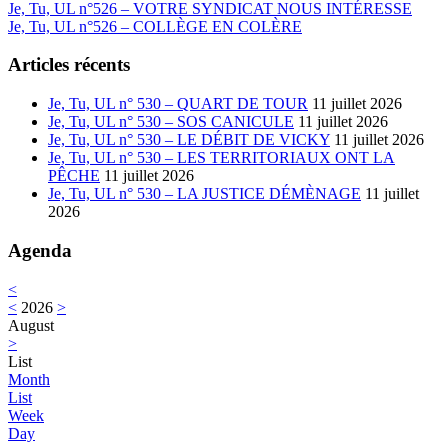
Previous:
Je, Tu, UL n°526 – VOTRE SYNDICAT NOUS INTÉRESSE
Next:
Je, Tu, UL n°526 – COLLÈGE EN COLÈRE
Articles récents
Je, Tu, UL n° 530 – QUART DE TOUR
11 juillet 2026
Je, Tu, UL n° 530 – SOS CANICULE
11 juillet 2026
Je, Tu, UL n° 530 – LE DÉBIT DE VICKY
11 juillet 2026
Je, Tu, UL n° 530 – LES TERRITORIAUX ONT LA
PÊCHE
11 juillet 2026
Je, Tu, UL n° 530 – LA JUSTICE DÉMÈNAGE
11 juillet
2026
Agenda
<
<
2026
>
August
>
List
Month
List
Week
Day