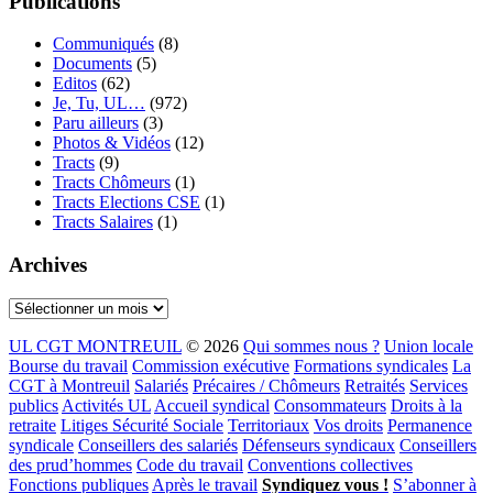
Publications
Communiqués
(8)
Documents
(5)
Editos
(62)
Je, Tu, UL…
(972)
Paru ailleurs
(3)
Photos & Vidéos
(12)
Tracts
(9)
Tracts Chômeurs
(1)
Tracts Elections CSE
(1)
Tracts Salaires
(1)
Archives
Archives
UL CGT MONTREUIL
© 2026
Qui sommes nous ?
Union locale
Bourse du travail
Commission exécutive
Formations syndicales
La
CGT à Montreuil
Salariés
Précaires / Chômeurs
Retraités
Services
publics
Activités UL
Accueil syndical
Consommateurs
Droits à la
retraite
Litiges Sécurité Sociale
Territoriaux
Vos droits
Permanence
syndicale
Conseillers des salariés
Défenseurs syndicaux
Conseillers
des prud’hommes
Code du travail
Conventions collectives
Fonctions publiques
Après le travail
Syndiquez vous !
S’abonner à