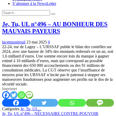
S’abonner à la NewsLetter
Expand
Search
Search
Form
Je, Tu, UL n°496 – AU BONHEUR DES
MAUVAIS PAYEURS
lacgtmontreuil
23 mai 2025
0
22-24, rue de Lagny – L’URSSAF publie le bilan des contrôles sur
2024, avec une hausse de 34% des montants redressés en un an, soit
1,6 milliard d’euros. Une somme encore loin du manque à gagner
estimé à 10 milliards d’euros, mais qui correspond au possible
financement des 650 000 accouchements ou des 91 millions de
consultations médicales. La CGT observe que l’insuffisance de
moyens pour les URSSAF n’incite pas le patronat à stopper ses
manoeuvres frauduleuses pour augmenter ses profits sur le dos de la
sécurité sociale.
Imprimer
Catégories
Je, Tu, UL...
Previous:
Je, Tu, UL n°496 – NÉCESSAIRE CONTRE-POUVOIR