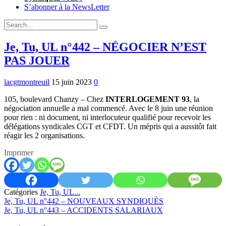
S’abonner à la NewsLetter
Expand
Search
Search
Form
Je, Tu, UL n°442 – NÉGOCIER N’EST
PAS JOUER
lacgtmontreuil
15 juin 2023
0
105, boulevard Chanzy – Chez
INTERLOGEMENT 93
, la
négociation annuelle a mal commencé. Avec le 8 juin une réunion
pour rien : ni document, ni interlocuteur qualifié pour recevoir les
délégations syndicales CGT et CFDT. Un mépris qui a aussitôt fait
réagir les 2 organisations.
Imprimer
Catégories
Je, Tu, UL...
Previous:
Je, Tu, UL n°442 – NOUVEAUX SYNDIQUÈS
Next:
Je, Tu, UL n°443 – ACCIDENTS SALARIAUX