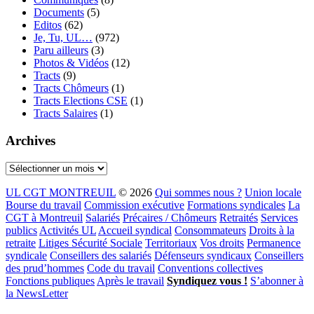
Documents
(5)
Editos
(62)
Je, Tu, UL…
(972)
Paru ailleurs
(3)
Photos & Vidéos
(12)
Tracts
(9)
Tracts Chômeurs
(1)
Tracts Elections CSE
(1)
Tracts Salaires
(1)
Archives
Archives
UL CGT MONTREUIL
© 2026
Qui sommes nous ?
Union locale
Bourse du travail
Commission exécutive
Formations syndicales
La
CGT à Montreuil
Salariés
Précaires / Chômeurs
Retraités
Services
publics
Activités UL
Accueil syndical
Consommateurs
Droits à la
retraite
Litiges Sécurité Sociale
Territoriaux
Vos droits
Permanence
syndicale
Conseillers des salariés
Défenseurs syndicaux
Conseillers
des prud’hommes
Code du travail
Conventions collectives
Fonctions publiques
Après le travail
Syndiquez vous !
S’abonner à
la NewsLetter