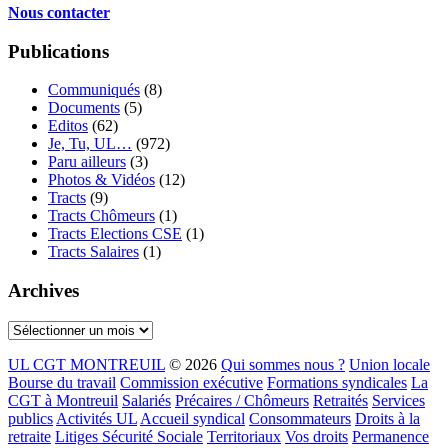
Nous contacter
Publications
Communiqués
(8)
Documents
(5)
Editos
(62)
Je, Tu, UL…
(972)
Paru ailleurs
(3)
Photos & Vidéos
(12)
Tracts
(9)
Tracts Chômeurs
(1)
Tracts Elections CSE
(1)
Tracts Salaires
(1)
Archives
Archives
UL CGT MONTREUIL
© 2026
Qui sommes nous ?
Union locale
Bourse du travail
Commission exécutive
Formations syndicales
La
CGT à Montreuil
Salariés
Précaires / Chômeurs
Retraités
Services
publics
Activités UL
Accueil syndical
Consommateurs
Droits à la
retraite
Litiges Sécurité Sociale
Territoriaux
Vos droits
Permanence