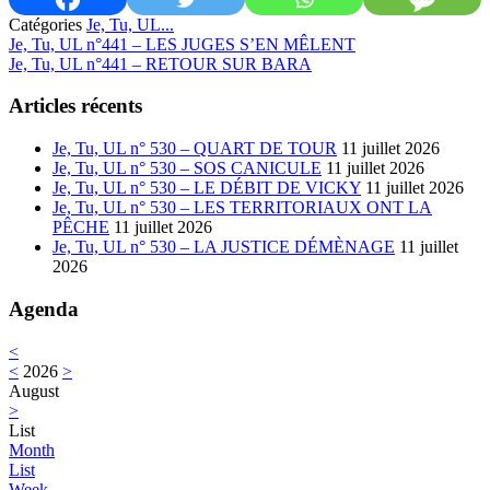
Catégories
Je, Tu, UL...
Previous:
Je, Tu, UL n°441 – LES JUGES S’EN MÊLENT
Next:
Je, Tu, UL n°441 – RETOUR SUR BARA
Articles récents
Je, Tu, UL n° 530 – QUART DE TOUR
11 juillet 2026
Je, Tu, UL n° 530 – SOS CANICULE
11 juillet 2026
Je, Tu, UL n° 530 – LE DÉBIT DE VICKY
11 juillet 2026
Je, Tu, UL n° 530 – LES TERRITORIAUX ONT LA
PÊCHE
11 juillet 2026
Je, Tu, UL n° 530 – LA JUSTICE DÉMÈNAGE
11 juillet
2026
Agenda
<
<
2026
>
August
>
List
Month
List
Week