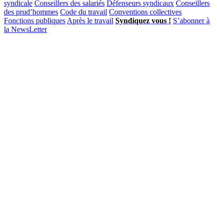
syndicale
Conseillers des salariés
Défenseurs syndicaux
Conseillers
des prud’hommes
Code du travail
Conventions collectives
Fonctions publiques
Après le travail
Syndiquez vous !
S’abonner à
la NewsLetter