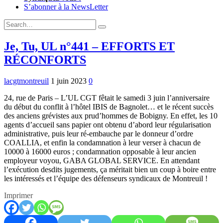
S’abonner à la NewsLetter
Expand
Search
Search
Form
Je, Tu, UL n°441 – EFFORTS ET
RÉCONFORTS
lacgtmontreuil
1 juin 2023
0
24, rue de Paris – L’UL CGT fêtait le samedi 3 juin l’anniversaire
du début du conflit à l’hôtel IBIS de Bagnolet… et le récent succès
des anciens grévistes aux prud’hommes de Bobigny. En effet, les 10
agents d’accueil sans papier ont obtenu d’abord leur régularisation
administrative, puis leur ré-embauche par le donneur d’ordre
COALLIA, et enfin la condamnation à leur verser à chacun de
10000 à 16000 euros ; condamnation opposable à leur ancien
employeur voyou, GABA GLOBAL SERVICE. En attendant
l’exécution desdits jugements, ça méritait bien un coup à boire entre
les intéressés et l’équipe des défenseurs syndicaux de Montreuil !
Imprimer