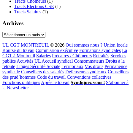
Tracts Chômeurs
(1)
Tracts Elections CSE
(1)
Tracts Salaires
(1)
Archives
Archives
UL CGT MONTREUIL
© 2026
Qui sommes nous ?
Union locale
Bourse du travail
Commission exécutive
Formations syndicales
La
CGT à Montreuil
Salariés
Précaires / Chômeurs
Retraités
Services
publics
Activités UL
Accueil syndical
Consommateurs
Droits à la
retraite
Litiges Sécurité Sociale
Territoriaux
Vos droits
Permanence
syndicale
Conseillers des salariés
Défenseurs syndicaux
Conseillers
des prud’hommes
Code du travail
Conventions collectives
Fonctions publiques
Après le travail
Syndiquez vous !
S’abonner à
la NewsLetter