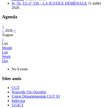
Je, Tu, UL n° 530 – LA JUSTICE DÉMÈNAGE
11 juillet
2026
Agenda
<
<
2026
>
August
>
List
Month
List
Week
Day
No Events
Sites amis
CGT
Nouvelle Vie Ouvrière
Union Départementale CGT 93
Indecosa
UGICT