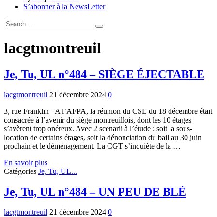
S’abonner à la NewsLetter
Expand
Search
Search
Form
lacgtmontreuil
Je, Tu, UL n°484 – SIÈGE ÉJECTABLE
lacgtmontreuil
21 décembre 2024
0
3, rue Franklin –A l’AFPA, la réunion du CSE du 18 décembre était
consacrée à l’avenir du siège montreuillois, dont les 10 étages
s’avèrent trop onéreux. Avec 2 scenarii à l’étude : soit la sous-
location de certains étages, soit la dénonciation du bail au 30 juin
prochain et le déménagement. La CGT s’inquiète de la …
Je,
En savoir plus
Tu,
Catégories
Je, Tu, UL...
UL
n°484
Je, Tu, UL n°484 – UN PEU DE BLÉ
–
SIÈGE
lacgtmontreuil
21 décembre 2024
0
ÉJECTABLE