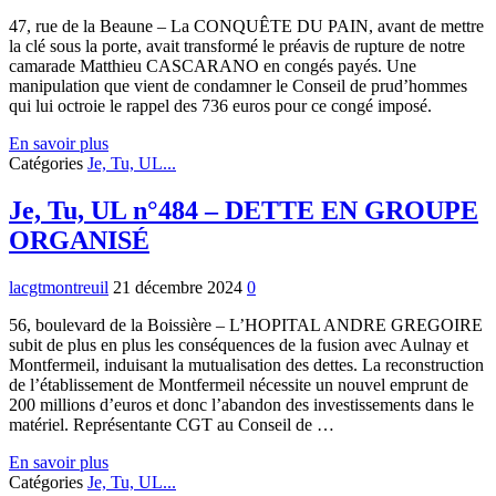
47, rue de la Beaune – La CONQUÊTE DU PAIN, avant de mettre
la clé sous la porte, avait transformé le préavis de rupture de notre
camarade Matthieu CASCARANO en congés payés. Une
manipulation que vient de condamner le Conseil de prud’hommes
qui lui octroie le rappel des 736 euros pour ce congé imposé.
Je,
En savoir plus
Tu,
Catégories
Je, Tu, UL...
UL
n°484
Je, Tu, UL n°484 – DETTE EN GROUPE
–
ORGANISÉ
UN
PEU
DE
lacgtmontreuil
21 décembre 2024
0
BLÉ
56, boulevard de la Boissière – L’HOPITAL ANDRE GREGOIRE
subit de plus en plus les conséquences de la fusion avec Aulnay et
Montfermeil, induisant la mutualisation des dettes. La reconstruction
de l’établissement de Montfermeil nécessite un nouvel emprunt de
200 millions d’euros et donc l’abandon des investissements dans le
matériel. Représentante CGT au Conseil de …
Je,
En savoir plus
Tu,
Catégories
Je, Tu, UL...