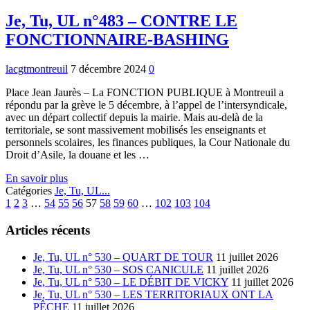
UL
n°484
Je, Tu, UL n°483 – CONTRE LE
–
FONCTIONNAIRE-BASHING
DETTE
EN
GROUPE
lacgtmontreuil
7 décembre 2024
0
ORGANISÉ
Place Jean Jaurès – La FONCTION PUBLIQUE à Montreuil a
répondu par la grève le 5 décembre, à l’appel de l’intersyndicale,
avec un départ collectif depuis la mairie. Mais au-delà de la
territoriale, se sont massivement mobilisés les enseignants et
personnels scolaires, les finances publiques, la Cour Nationale du
Droit d’Asile, la douane et les …
Je,
En savoir plus
Tu,
Catégories
Je, Tu, UL...
Previous
UL
Next
1
2
3
…
54
55
56
57
58
59
60
…
102
103
104
n°483
–
Articles récents
CONTRE
LE
Je, Tu, UL n° 530 – QUART DE TOUR
11 juillet 2026
FONCTIONNAIRE-
Je, Tu, UL n° 530 – SOS CANICULE
11 juillet 2026
BASHING
Je, Tu, UL n° 530 – LE DÉBIT DE VICKY
11 juillet 2026
Je, Tu, UL n° 530 – LES TERRITORIAUX ONT LA
PÊCHE
11 juillet 2026